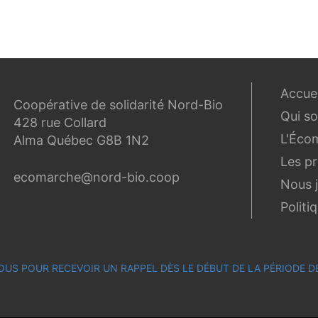
Accuei
Coopérative de solidarité Nord-Bio
Qui s
428 rue Collard
L'Éco
Alma Québec G8B 1N2
Les p
ecomarche@nord-bio.coop
Nous 
Politi
OUS POUR RECEVOIR UN RAPPEL DÈS LE DÉBUT DE LA PÉRIODE