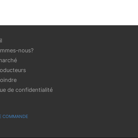
l
ommes-nous?
marché
roducteurs
joindre
que de confidentialité
 DE COMMANDE