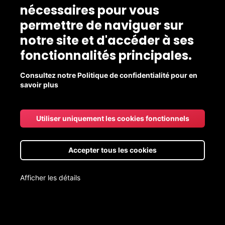
Saint-Fulgence
nécessaires pour vous
Ferme aux trois soleils
permettre de naviguer sur
notre site et d'accéder à ses
fonctionnalités principales.
Consultez notre Politique de confidentialité pour en
savoir plus
Utiliser uniquement les cookies fonctionnels
Accepter tous les cookies
Afficher les détails
Livraison aux points de chute gratuite pour les commandes de
20$ et +