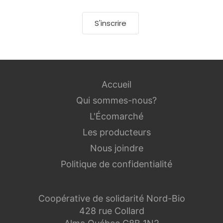
S'inscrire
Accueil
Qui sommes-nous?
L'Écomarché
Les producteurs
Nous joindre
Politique de confidentialité
Coopérative de solidarité Nord-Bio
428 rue Collard