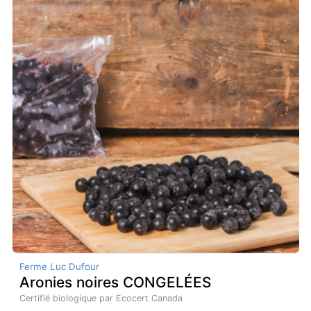
Ferme Luc Dufour
Aronies noires CONGELÉES
Certifié biologique par Ecocert Canada