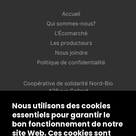
Accueil
Qui sommes-nous?
L'Écomarché
Les producteurs
Nous joindre
Politique de confidentialité
Coopérative de solidarité Nord-Bio
428 rue Collard
Alma Québec G8B 1N2
Nous utilisons des cookies
ecomarche@nord-bio.coop
essentiels pour garantir le
bon fonctionnement de notre
site Web. Ces cookies sont