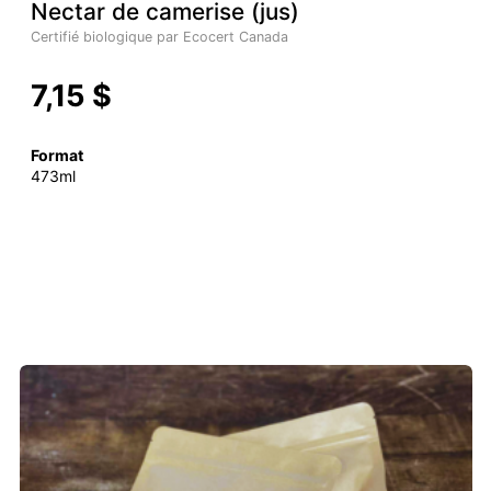
Nectar de camerise (jus)
Certifié biologique par Ecocert Canada
7,15 $
Format
473ml