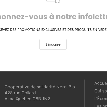
onnez-vous à notre infolett
CEVEZ DES PROMOTIONS EXCLUSIVES ET DES PRODUITS EN VEDE
S'inscrire
Accuei
Coopérative de solidarité Nord-Bio
Qui s
428 rue Collard
L'Éco
Alma Québec G8B 1N2
Les p