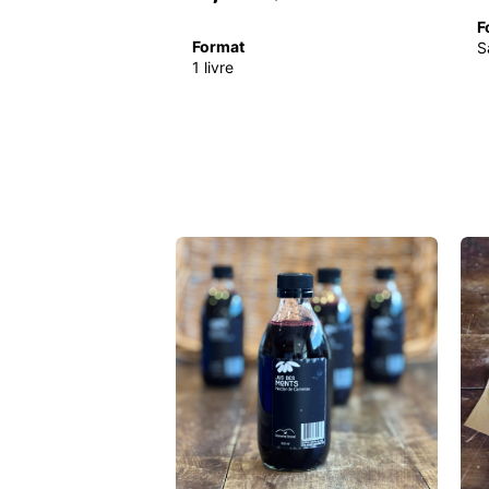
F
Format
S
1 livre