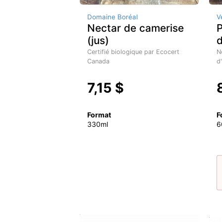
Domaine Boréal
V
Nectar de camerise
(jus)
Certifié biologique par Ecocert
N
Canada
d
7,15 $
Format
F
330ml
6