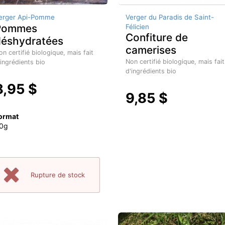
erger Api-Pomme
Verger du Paradis de Saint-
Pommes
Félicien
Confiture de
déshydratées
camerises
on certifié biologique, mais fait
Non certifié biologique, mais fait
'ingrédients bio
d'ingrédients bio
8,95 $
9,85 $
ormat
0g
Rupture de stock