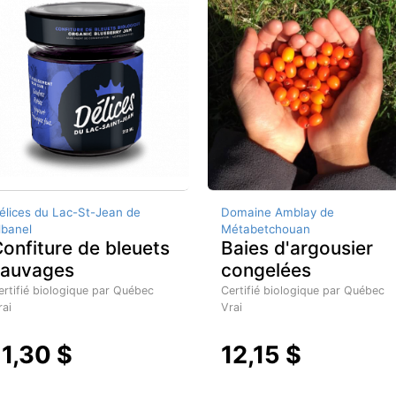
élices du Lac-St-Jean de
Domaine Amblay de
lbanel
Métabetchouan
onfiture de bleuets
Baies d'argousier
sauvages
congelées
ertifié biologique par Québec
Certifié biologique par Québec
rai
Vrai
11,30 $
12,15 $