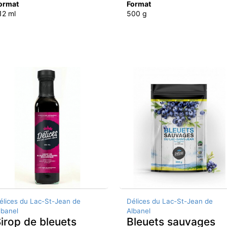
ormat
Format
12 ml
500 g
élices du Lac-St-Jean de
Délices du Lac-St-Jean de
lbanel
Albanel
irop de bleuets
Bleuets sauvages