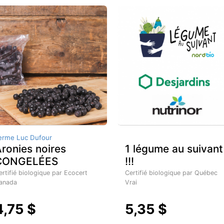
erme Luc Dufour
ronies noires
1 légume au suivant
CONGELÉES
!!!
ertifié biologique par Ecocert
Certifié biologique par Québec
anada
Vrai
4,75 $
5,35 $