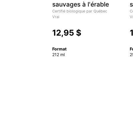
sauvages à l'érable
Certifié biologique par Québec
C
Vrai
V
12,95 $
Format
F
212 ml
2