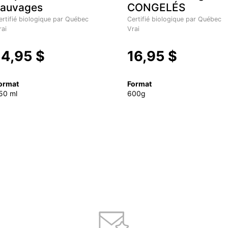
sauvages
CONGELÉS
ertifié biologique par Québec
Certifié biologique par Québec
rai
Vrai
14,95 $
16,95 $
ormat
Format
50 ml
600g