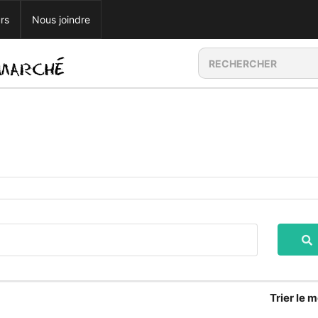
rs
Nous joindre
Trier
le m