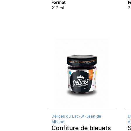
Format
F
212 ml
2
Délices du Lac-St-Jean de
D
Albanel
A
Confiture de bleuets
S