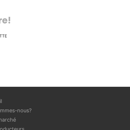
re!
TTE
l
ommes-nous?
marché
roducteurs