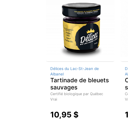
Délices du Lac-St-Jean de
D
Albanel
A
Tartinade de bleuets
C
sauvages
Certifié biologique par Québec
C
Vrai
V
10,95 $