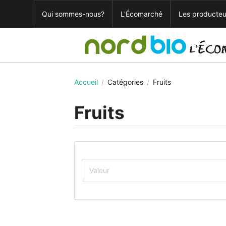
Qui sommes-nous?
L'Écomarché
Les producteu
Accueil
Catégories
Fruits
/
/
Fruits