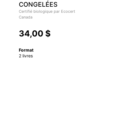
CONGELÉES
Certifié biologique par Ecocert
Canada
34,00 $
Format
2 livres