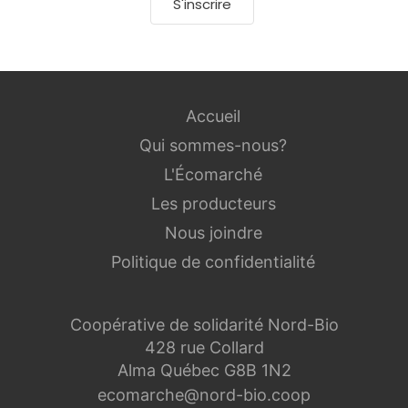
S'inscrire
Accueil
Qui sommes-nous?
L'Écomarché
Les producteurs
Nous joindre
Politique de confidentialité
Coopérative de solidarité Nord-Bio
428 rue Collard
Alma Québec G8B 1N2
ecomarche@nord-bio.coop