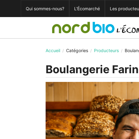
Qui sommes-nous?
L'Écomarché
Les producteu
Accueil
Catégories
Producteurs
Boulan
/
/
/
Boulangerie Fari