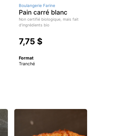
Boulangerie Farine
Pain carré blanc
Non certifié biologique, mais fait
d'ingrédients bio
7,75 $
Format
Tranché