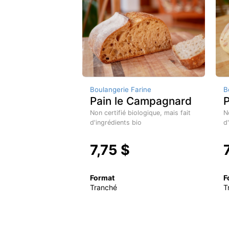
Boulangerie Farine
B
Pain le Campagnard
P
Non certifié biologique, mais fait
N
d'ingrédients bio
d
7,75 $
Format
F
Tranché
T