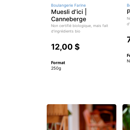
Boulangerie Farine
B
Muesli d'ici |
P
Canneberge
N
d
Non certifié biologique, mais fait
d'ingrédients bio
12,00 $
F
N
Format
250g