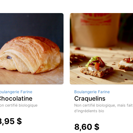
oulangerie Farine
Boulangerie Farine
hocolatine
Craquelins
on certifié biologique
Non certifié biologique, mais fait
d'ingrédients bio
3,95 $
8,60 $