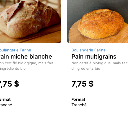
oulangerie Farine
Boulangerie Farine
ain miche blanche
Pain multigrains
on certifié biologique, mais fait
Non certifié biologique, mais fait
'ingrédients bio
d'ingrédients bio
7,75 $
7,75 $
ormat
Format
ranché
Tranché