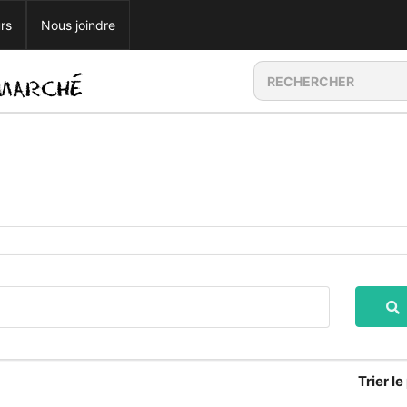
rs
Nous joindre
Trier
le