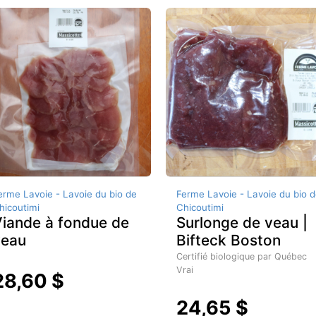
erme Lavoie - Lavoie du bio de
Ferme Lavoie - Lavoie du bio d
hicoutimi
Chicoutimi
iande à fondue de
Surlonge de veau |
veau
Bifteck Boston
Certifié biologique par Québec
Vrai
28,60 $
24,65 $