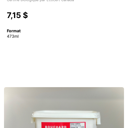
7,15 $
Format
473ml