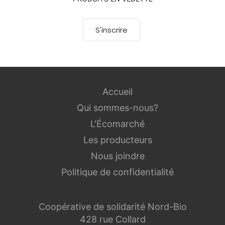
S'inscrire
Accueil
Qui sommes-nous?
L'Écomarché
Les producteurs
Nous joindre
Politique de confidentialité
Coopérative de solidarité Nord-Bio
428 rue Collard