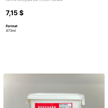
7,15 $
Format
473ml