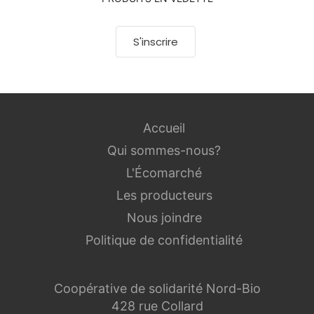
S'inscrire
Accueil
Qui sommes-nous?
L'Écomarché
Les producteurs
Nous joindre
Politique de confidentialité
Coopérative de solidarité Nord-Bio
428 rue Collard