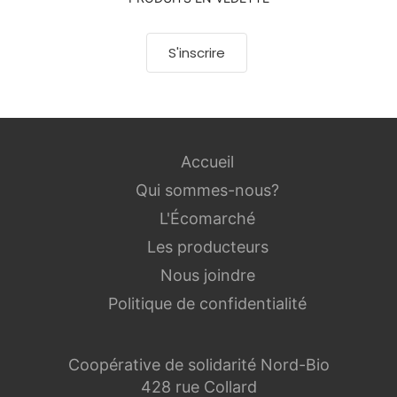
S'inscrire
Accueil
Qui sommes-nous?
L'Écomarché
Les producteurs
Nous joindre
Politique de confidentialité
Coopérative de solidarité Nord-Bio
428 rue Collard