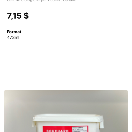
7,15 $
Format
473ml