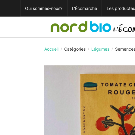
Qui sommes-nous?
L'Écomarché
Les producteu
Accueil
Catégories
Légumes
Semences
/
/
/