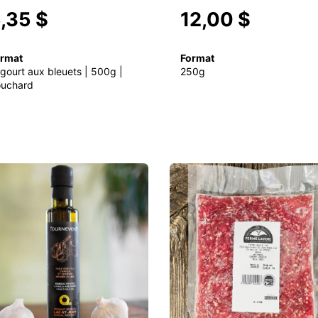
,35 $
12,00 $
rmat
Format
gourt aux bleuets | 500g |
250g
uchard