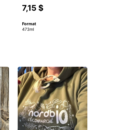
7,15 $
Format
473ml