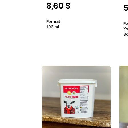
8,60 $
5
Format
Fo
106 ml
Yo
Bo