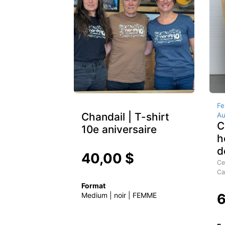
Fe
Chandail | T-shirt
Au
C
10e aniversaire
h
d
40,00 $
Ce
Ca
Format
Medium | noir | FEMME
6