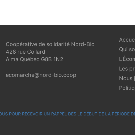
Accuei
Coopérative de solidarité Nord-Bio
Qui s
428 rue Collard
L'Éco
Alma Québec G8B 1N2
Les p
ecomarche@nord-bio.coop
Nous 
Politi
OUS POUR RECEVOIR UN RAPPEL DÈS LE DÉBUT DE LA PÉRIODE