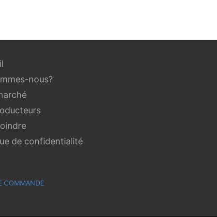
l
ommes-nous?
marché
roducteurs
joindre
que de confidentialité
 DE COMMANDE