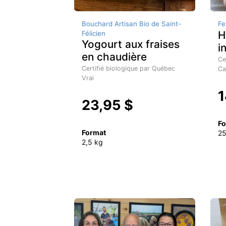
Bouchard Artisan Bio de Saint-
Fe
H
Félicien
Yogourt aux fraises
i
en chaudière
Ce
Certifié biologique par Québec
Ca
Vrai
1
23,95 $
Fo
Format
2
2,5 kg