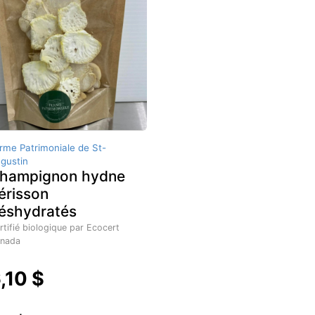
rme Patrimoniale de St-
gustin
hampignon hydne
érisson
éshydratés
rtifié biologique par Ecocert
nada
,10 $